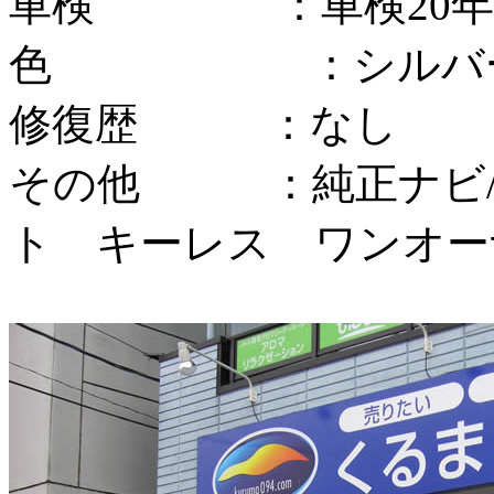
車検 ：車検20年9
色 ：シルバ
修復歴 ：なし
その他 ：純正ナビ/
ト キーレス ワンオー